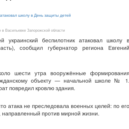
 в Васильевке Запорожской области
й украинский беспилотник атаковал школу 
ласть), сообщил губернатор региона Евгени
коло шести утра вооружённые формировани
ажданскому объекту — начальной школе № 1
ат повредил кровлю здания.
то атака не преследовала военных целей: по ег
я, направленный против мирной жизни.