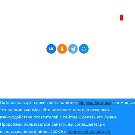
ИНТЕРНЕТ–ЖУРНАЛ «БЕРЕГ АНГАРЫ»
ВОЗРАСТНАЯ КАТЕГОРИЯ САЙТА:
16+
* Копирование материалов разрешено только с
указанием активной ссылки на первоисточник
© (2019) 2024 «Берег Ангары» — Россия
Создание, продвижение и сопровождение сайтов!
Сайт использует сервис веб-аналитики
Яндекс Метрика
с помощью
технологии «cookie». Это позволяет нам анализировать
взаимодействие посетителей с сайтом и делать его лучше.
Продолжая пользоваться сайтом, вы соглашаетесь с
использованием файлов cookie и
политикой обработки