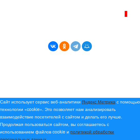
ИНТЕРНЕТ–ЖУРНАЛ «БЕРЕГ АНГАРЫ»
ВОЗРАСТНАЯ КАТЕГОРИЯ САЙТА:
16+
* Копирование материалов разрешено только с
указанием активной ссылки на первоисточник
© (2019) 2024 «Берег Ангары» — Россия
Создание, продвижение и сопровождение сайтов!
Сайт использует сервис веб-аналитики
Яндекс Метрика
с помощью
технологии «cookie». Это позволяет нам анализировать
взаимодействие посетителей с сайтом и делать его лучше.
Продолжая пользоваться сайтом, вы соглашаетесь с
использованием файлов cookie и
политикой обработки
персональных данных
.