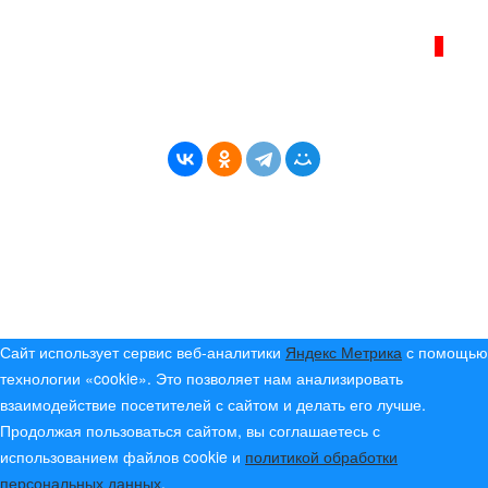
ИНТЕРНЕТ–ЖУРНАЛ «БЕРЕГ АНГАРЫ»
ВОЗРАСТНАЯ КАТЕГОРИЯ САЙТА:
16+
* Копирование материалов разрешено только с
указанием активной ссылки на первоисточник
© (2019) 2024 «Берег Ангары» — Россия
Создание, продвижение и сопровождение сайтов!
Сайт использует сервис веб-аналитики
Яндекс Метрика
с помощью
технологии «cookie». Это позволяет нам анализировать
взаимодействие посетителей с сайтом и делать его лучше.
Продолжая пользоваться сайтом, вы соглашаетесь с
использованием файлов cookie и
политикой обработки
персональных данных
.