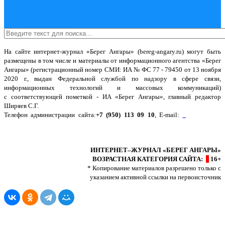
На сайте интернет-журнал
«Берег Ангары»
(bereg-angary.ru) могут быть
размещены
в том числе
и материалы от информационного агентства «Берег
Ангары» (регистрационный номер СМИ: ИА № ФС 77 - 79450 от 13 ноября
2020 г., выдан Федеральной службой по надзору в сфере связи,
информационных технологий и массовых коммуникаций)
с соответствующей пометкой - ИА «Берег Ангары», главный редактор
Ширяев С.Г.
Телефон администрации сайта:
+7 (950) 113 09 10
, E-mail:
info@bereg-
angary.ru
.
Политика сайта - политика конфиденциальности
ИНТЕРНЕТ–ЖУРНАЛ «БЕРЕГ АНГАРЫ»
ВОЗРАСТНАЯ КАТЕГОРИЯ САЙТА:
16+
* Копирование материалов разрешено только с
указанием активной ссылки на первоисточник