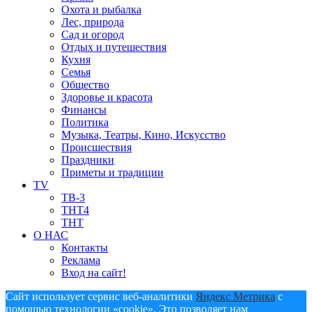
Охота и рыбалка
Лес, природа
Сад и огород
Отдых и путешествия
Кухня
Семья
Общество
Здоровье и красота
Финансы
Политика
Музыка, Театры, Кино, Искусство
Происшествия
Праздники
Приметы и традиции
TV
ТВ-3
ТНТ4
ТНТ
О НАС
Контакты
Реклама
Вход на сайт!
Сайт использует сервис веб-аналитики
Яндекс Метрика
с
помощью технологии «cookie». Это позволяет нам