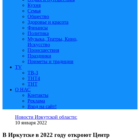
Кухня
Семья
Общество
Здоровье и красота
Финансы
Политика
Музыка, Театры, Кино,
Искусство
Происшествия
Праздники
Приметы и традиции
TV
ТВ-3
ТНТ4
ТНТ
О НАС
Контакты
Реклама
Вход на сайт!
Новости Иркутской области:
10 января 2022
В Иркутске в 2022 году откроют Центр