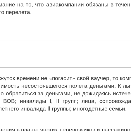
мание на то, что авиакомпании обязаны в течен
го перелета.
жуток времени не «погасит» свой ваучер, то ком
оимость несостоявшегося полета деньгами. К ль
о обратиться за деньгами, не дожидаясь истече
ы ВОВ; инвалиды I, II групп; лица, сопровож
етнего инвалида II группы; многодетные семьи.
ения в планы многих перевозчиков и пассажиров