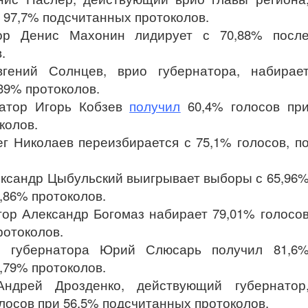
и 97,7% подсчитанных протоколов.
тор Денис Махонин лидирует с 70,88% посл
.
вгений Солнцев, врио губернатора, набирае
39% протоколов.
натор Игорь Кобзев
получил
60,4% голосов пр
колов.
г Николаев переизбирается с 75,1% голосов, п
ександр Цыбульский выигрывает выборы с 65,96
,86% протоколов.
тор Александр Богомаз набирает 79,01% голосо
ротоколов.
ио губернатора Юрий Слюсарь получил 81,6
,79% протоколов.
Андрей Дрозденко, действующий губернатор
олосов при 56,5% подсчитанных протоколов.