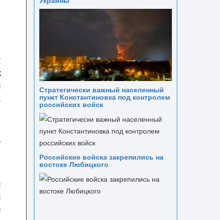
Украины
2
к
и
Стратегически важный населенный
.
пункт Константиновка под контролем
российских войск
е
Российские войска закрепились на
востоке Любицкого
и
с
и