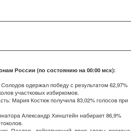
нам России (по состоянию на 00:00 мск):
 Солодов одержал победу с результатом 62,97%
колов участковых избиркомов.
сть: Мария Костюк получила 83,02% голосов при
ернатора Александр Хинштейн набирает 86,9%
токолов.
нис Паслер, действующий врио главы региона