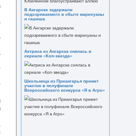
в
В Ангарске задержали
подозреваемого в сбыте марихуаны
и гашиша
%
о
Актриса из Ангарска снялась в
%
сериале «Коп-звезда»
т
Школьница из Приангарья примет
т
участие в полуфинале
Всероссийского конкурса «Я в Агро»
л
я
,
и