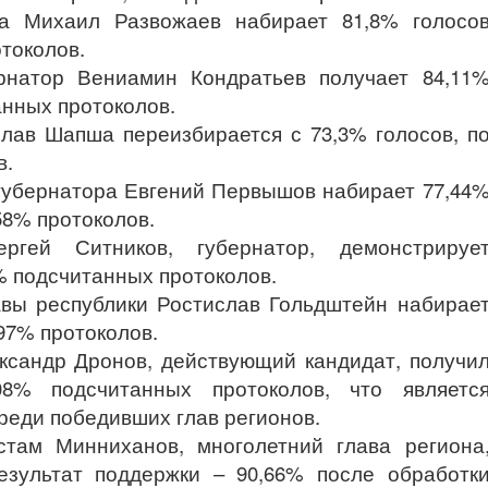
да Михаил Развожаев набирает 81,8% голосо
токолов.
ернатор Вениамин Кондратьев получает 84,11
анных протоколов.
слав Шапша переизбирается с 73,3% голосов, п
в.
 губернатора Евгений Первышов набирает 77,44
58% протоколов.
ергей Ситников, губернатор, демонстрируе
% подсчитанных протоколов.
авы республики Ростислав Гольдштейн набирае
97% протоколов.
ександр Дронов, действующий кандидат, получи
08% подсчитанных протоколов, что являетс
еди победивших глав регионов.
стам Минниханов, многолетний глава региона
езультат поддержки – 90,66% после обработк