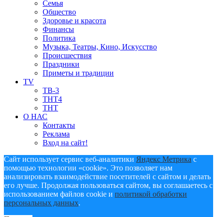
Семья
Общество
Здоровье и красота
Финансы
Политика
Музыка, Театры, Кино, Искусство
Происшествия
Праздники
Приметы и традиции
TV
ТВ-3
ТНТ4
ТНТ
О НАС
Контакты
Реклама
Вход на сайт!
Сайт использует сервис веб-аналитики
Яндекс Метрика
с
помощью технологии «cookie». Это позволяет нам
анализировать взаимодействие посетителей с сайтом и делать
его лучше. Продолжая пользоваться сайтом, вы соглашаетесь с
использованием файлов cookie и
политикой обработки
персональных данных
.