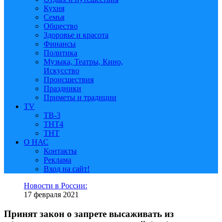
Кухня
Семья
Общество
Здоровье и красота
Финансы
Политика
Музыка, Театры, Кино,
Искусство
Происшествия
Праздники
Приметы и традиции
TV
ТВ-3
ТНТ4
ТНТ
О НАС
Контакты
Реклама
Вход на сайт!
Новости в России:
17 февраля 2021
Принят закон о запрете высаживать из