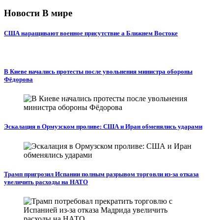
Новости В мире
США наращивают военное присутствие а Ближнем Востоке
В Киеве начались протесты после увольнения министра обороны
Фёдорова
Эскалация в Ормузском проливе: США и Иран обменялись ударами
Трамп пригрозил Испании полным разрывом торговли из‑за отказа
увеличить расходы на НАТО