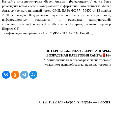
На сайте интернет-журнал
«Берег Ангары»
(bereg-angary.ru) могут быть
размещены
в том числе
и материалы от информационного агентства «Берег
Ангары» (регистрационный номер СМИ: ИА № ФС 77 - 79450 от 13 ноября
2020 г., выдан Федеральной службой по надзору в сфере связи,
информационных технологий и массовых коммуникаций)
с соответствующей пометкой - ИА «Берег Ангары», главный редактор
Ширяев С.Г.
Телефон администрации сайта:
+7 (950) 113 09 10
, E-mail:
info@bereg-
angary.ru
.
Политика сайта - политика конфиденциальности
ИНТЕРНЕТ–ЖУРНАЛ «БЕРЕГ АНГАРЫ»
ВОЗРАСТНАЯ КАТЕГОРИЯ САЙТА:
16+
* Копирование материалов разрешено только с
указанием активной ссылки на первоисточник
© (2019) 2024 «Берег Ангары» — Россия