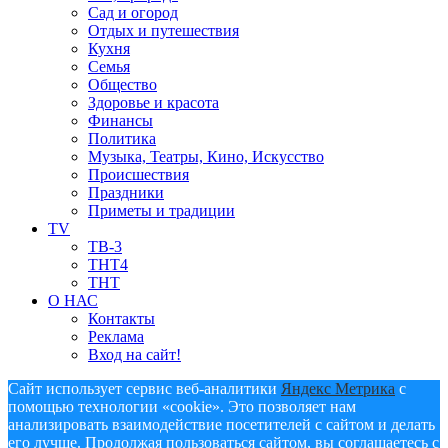
Сад и огород
Отдых и путешествия
Кухня
Семья
Общество
Здоровье и красота
Финансы
Политика
Музыка, Театры, Кино, Искусство
Происшествия
Праздники
Приметы и традиции
TV
ТВ-3
ТНТ4
ТНТ
О НАС
Контакты
Реклама
Вход на сайт!
Сайт использует сервис веб-аналитики
Яндекс Метрика
с
помощью технологии «cookie». Это позволяет нам
анализировать взаимодействие посетителей с сайтом и делать
его лучше. Продолжая пользоваться сайтом, вы соглашаетесь с