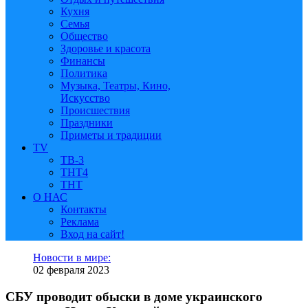
Кухня
Семья
Общество
Здоровье и красота
Финансы
Политика
Музыка, Театры, Кино,
Искусство
Происшествия
Праздники
Приметы и традиции
TV
ТВ-3
ТНТ4
ТНТ
О НАС
Контакты
Реклама
Вход на сайт!
Новости в мире:
02 февраля 2023
СБУ проводит обыски в доме украинского