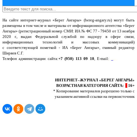
На сайте интернет-журнал
«Берег Ангары»
(bereg-angary.ru) могут быть
размещены
в том числе
и материалы от информационного агентства «Берег
Ангары» (регистрационный номер СМИ: ИА № ФС 77 - 79450 от 13 ноября
2020 г., выдан Федеральной службой по надзору в сфере связи,
информационных технологий и массовых коммуникаций)
с соответствующей пометкой - ИА «Берег Ангары», главный редактор
Ширяев С.Г.
Телефон администрации сайта:
+7 (950) 113 09 10
, E-mail:
info@bereg-
angary.ru
.
Политика сайта - политика конфиденциальности
ИНТЕРНЕТ–ЖУРНАЛ «БЕРЕГ АНГАРЫ»
ВОЗРАСТНАЯ КАТЕГОРИЯ САЙТА:
16+
* Копирование материалов разрешено только с
указанием активной ссылки на первоисточник