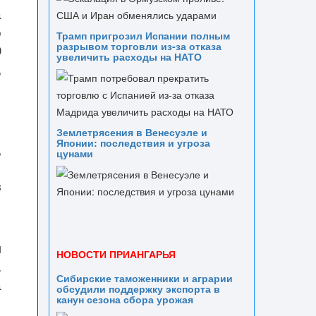
а
о
Трамп пригрозил Испании полным
разрывом торговли из‑за отказа
9
увеличить расходы на НАТО
,
о
Землетрясения в Венесуэле и
Японии: последствия и угроза
,
цунами
,
з
м
НОВОСТИ ПРИАНГАРЬЯ
.
Сибирские таможенники и аграрии
а
обсудили поддержку экспорта в
канун сезона сбора урожая