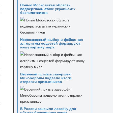
е
Ночью Московская область
подверглась атаке украинских
е
беспилотников
Неосознанный выбор и фейки: как
алгоритмы соцсетей формируют
й
нашу картину мира
.
е
в
а
Весенний призыв завершён:
Минобороны подвело итоги
е
отправки призывников
я
р
В России закрыли лазейку для
обхода блокировок через