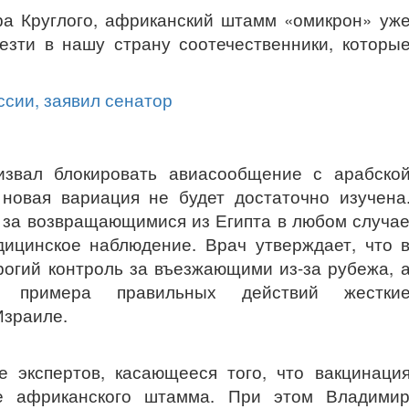
а Круглого, африканский штамм «омикрон» уж
везти в нашу страну соотечественники, которы
извал блокировать авиасообщение с арабско
 новая вариация не будет достаточно изучена
о за возвращающимися из Египта в любом случа
ицинское наблюдение. Врач утверждает, что 
рогий контроль за въезжающими из-за рубежа, 
 примера правильных действий жестки
Израиле.
 экспертов, касающееся того, что вакцинаци
е африканского штамма. При этом Владими