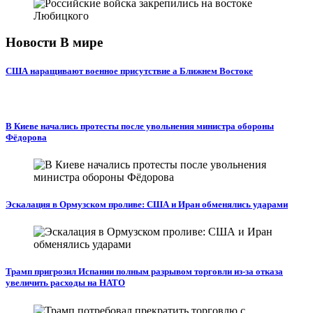
Новости В мире
США наращивают военное присутствие а Ближнем Востоке
В Киеве начались протесты после увольнения министра обороны
Фёдорова
Эскалация в Ормузском проливе: США и Иран обменялись ударами
Трамп пригрозил Испании полным разрывом торговли из‑за отказа
увеличить расходы на НАТО