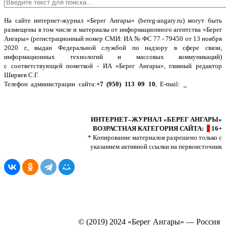
На сайте интернет-журнал
«Берег Ангары»
(bereg-angary.ru) могут быть
размещены
в том числе
и материалы от информационного агентства «Берег
Ангары» (регистрационный номер СМИ: ИА № ФС 77 - 79450 от 13 ноября
2020 г., выдан Федеральной службой по надзору в сфере связи,
информационных технологий и массовых коммуникаций)
с соответствующей пометкой - ИА «Берег Ангары», главный редактор
Ширяев С.Г.
Телефон администрации сайта:
+7 (950) 113 09 10
, E-mail:
info@bereg-
angary.ru
.
Политика сайта - политика конфиденциальности
ИНТЕРНЕТ–ЖУРНАЛ «БЕРЕГ АНГАРЫ»
ВОЗРАСТНАЯ КАТЕГОРИЯ САЙТА:
16+
* Копирование материалов разрешено только с
указанием активной ссылки на первоисточник
© (2019) 2024 «Берег Ангары» — Россия