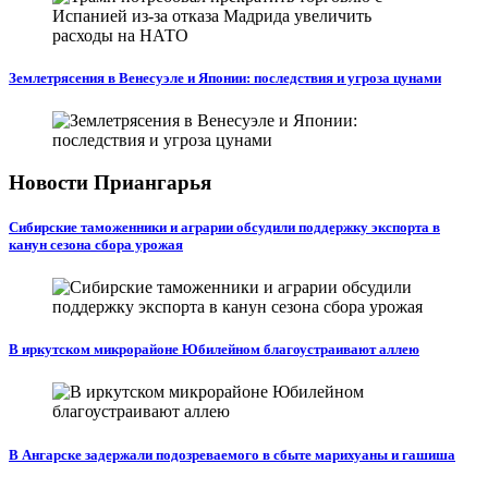
Землетрясения в Венесуэле и Японии: последствия и угроза цунами
Новости Приангарья
Сибирские таможенники и аграрии обсудили поддержку экспорта в
канун сезона сбора урожая
В иркутском микрорайоне Юбилейном благоустраивают аллею
В Ангарске задержали подозреваемого в сбыте марихуаны и гашиша