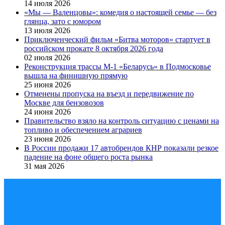
14 июля 2026
«Мы — Валенцовы»: комедия о настоящей семье — без
глянца, зато с юмором
13 июля 2026
Приключенческий фильм «Битва моторов» стартует в
российском прокате 8 октября 2026 года
02 июля 2026
Реконструкция трассы М-1 «Беларусь» в Подмосковье
вышла на финишную прямую
25 июня 2026
Отменены пропуска на въезд и передвижение по
Москве для бензовозов
24 июня 2026
Правительство взяло на контроль ситуацию с ценами на
топливо и обеспечением аграриев
23 июня 2026
В России продажи 17 автобрендов КНР показали резкое
падение на фоне общего роста рынка
31 мая 2026