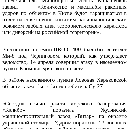
Представитель Минобороны Игорь Конашенков
заявил — «Количество и масштабы ракетных
ударов по объектам в Киеве будет наращиваться в
ответ на совершение киевским националистическим
режимом любых атак террористического характера
или диверсий на российской территории».
Российской системой ПВО С-400 был сбит
вертолет
Ми-8
под Черниговом
, который, как утверждает
ведомство, 14 апреля
совершил
атаку в населенном
пункте Климово Брянской области.
В районе населенного пункта Лозовая Харьковской
области также был сбит истребитель Су-27.
«Сегодня ночью ракета морского базирования
«Калибр» поразила Жулянский
машиностроительный завод «Визар» на окраине
украинской столицы. Ударом поражены 13 военных
объектов в разных районах, уничтожены цеха