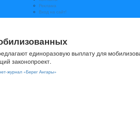
Реклама
Вход на сайт!
мобилизованных
редлагают единоразовую выплату для мобилизо
щий законопроект.