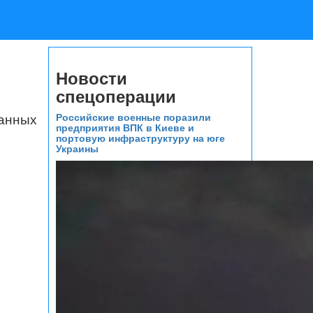
Новости
спецоперации
ванных
Российские военные поразили
предприятия ВПК в Киеве и
портовую инфраструктуру на юге
Украины