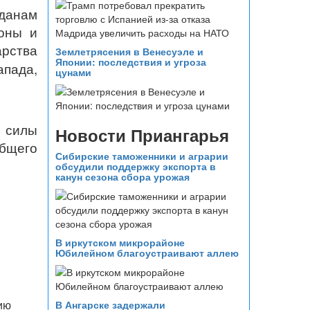
данам
оны и
арства
Землетрясения в Венесуэле и
Японии: последствия и угроза
апада,
цунами
 силы
Новости Приангарья
общего
Сибирские таможенники и аграрии
обсудили поддержку экспорта в
канун сезона сбора урожая
В иркутском микрорайоне
Юбилейном благоустраивают аллею
ию
В Ангарске задержали