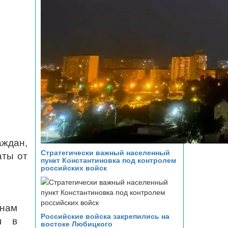
аждан,
Стратегически важный населенный
аты от
пункт Константиновка под контролем
российских войск
нам
Российские войска закрепились на
я в
востоке Любицкого