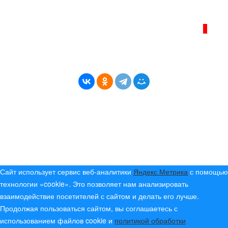
ИНТЕРНЕТ–ЖУРНАЛ «БЕРЕГ АНГАРЫ»
ВОЗРАСТНАЯ КАТЕГОРИЯ САЙТА:
16+
* Копирование материалов разрешено только с
указанием активной ссылки на первоисточник
© (2019) 2024 «Берег Ангары» — Россия
Создание, продвижение и сопровождение сайтов!
Сайт использует сервис веб-аналитики
Яндекс Метрика
с помощью
технологии «cookie». Это позволяет нам анализировать
взаимодействие посетителей с сайтом и делать его лучше.
Продолжая пользоваться сайтом, вы соглашаетесь с
использованием файлов cookie и
политикой обработки