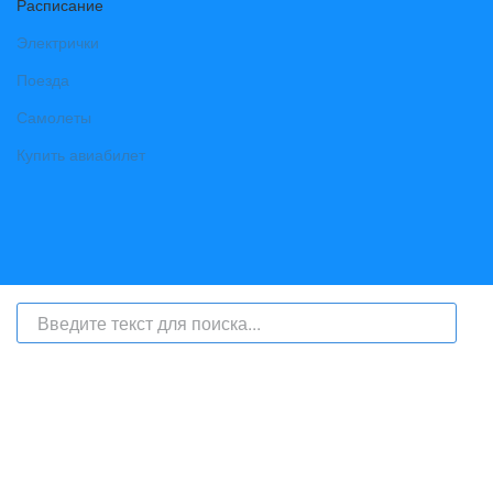
Расписание
Электрички
Поезда
Самолеты
Купить авиабилет
На сайте интернет-журнал
«Берег Ангары»
(bereg-angary.ru) могут
быть размещены
в том числе
и материалы от информационного
агентства «Берег Ангары» (регистрационный номер СМИ: ИА № ФС