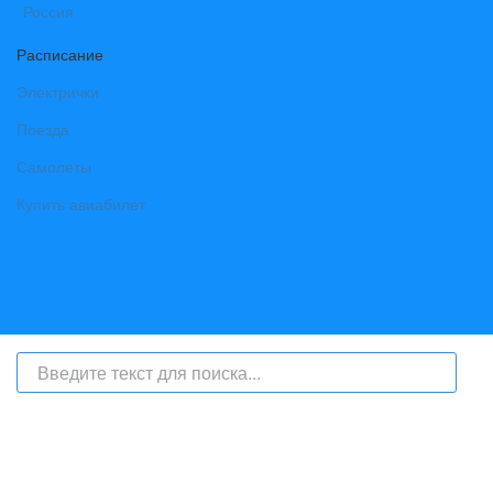
Расписание
Электрички
Поезда
Самолеты
Купить авиабилет
На сайте интернет-журнал
«Берег Ангары»
(bereg-angary.ru) могут
быть размещены
в том числе
и материалы от информационного