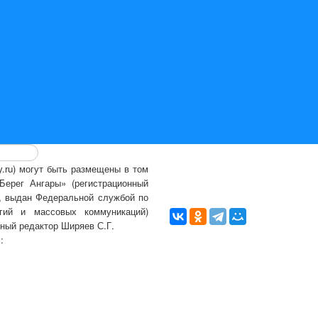
ry.ru) могут быть размещены
в том
ерег Ангары» (регистрационный
., выдан Федеральной службой по
гий и массовых коммуникаций)
вный редактор Ширяев С.Г.
l:
info@bereg-angary.ru
.